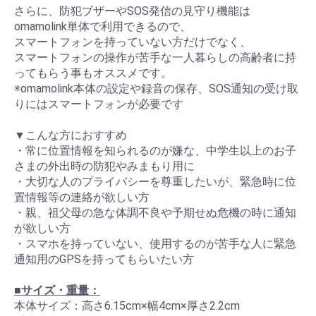
さらに、防犯ブザーやSOS発信の見守り機能は
omamolink単体で利用できるので、
スマートフォンを持っていない方だけでなく、
スマートフォンの操作が苦手な一人暮らしの高齢者に持
ってもらう事もオススメです。
※omamolink本体の設定や録音の保存、SOS通知の受け取
りにはスマートフォンが必要です
▼こんな方におすすめ
・常に位置情報を知られるのが嫌な、中学生以上のお子
さまの外出時の防犯やみまもり用に
・大切な人のプライバシーを尊重したいが、緊急時に位
置情報等の連絡が欲しい方
・親、祖父母の急な体調不良や予期せぬ危機の時に通知
が欲しい方
・スマホを持っていない、使用するのが苦手な人に緊急
通知用のGPSを持ってもらいたい方
■サイズ・重量：
本体サイズ：高さ6.15cm×幅4cm×厚さ2.2cm