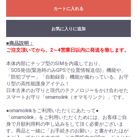
カートに入れる
お気に入りに追加
■商品説明：
ご注文頂いてから、2～4営業日以内に発送を致します。
本体内部にチップ型のSIMを内蔵しており、
「SOS発信(緊急時のみGPSで位置情報送信)」機能や、
「防犯ブザー」「自動録音」機能が備わっている、お守
り型の高性能護身アイテム！
日本古来のお守りと現代のテクノロジーをかけ合わせた
スマートお守り「omamolink（オマモリンク）」です。
●omamolinkをご利用いただくにあたって●
「omamolink」をご利用いただくためには、お客様ご自
身で月額利用料の申し込みをして頂く必要がございま
す。商品と一緒に「お手続きのお願い」と書かれたはが