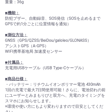
重量：36g
■機能：
防犯ブザー、自動録音、SOS発信（SOSを止めるまで
GPSで約1分ごとに位置情報を通知）
■測位方法：
GNSS（GPS/QZSS/BeiDou/galoleo/GLONASS）
アシストGPS（A-GPS）
WIFI携帯基地局 加速度センサー
■付属品：
充電用USBケーブル（USB Type-Cケーブル）
■商品仕様：
・バッテリー：リチウムイオンポリマー電池 430mAh
1回の充電で最大7日間使用可能！さらに、電池切れの前
にユーザーとみまもりびと双方へ、充電のタイミングを
スマホにお知らせします。
※環境や使い方にもより変わりますので目安としてくだ
さい